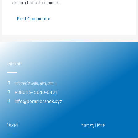
the next time I comment.
যোগাযোগ
ফাইনেজ টাওয়ার, পল্টন, ঢাকা।
+88015- 5640-6421
info@poramorshok.xyz
রিসোর্স
গরুত্বপূর্ণ লিংক