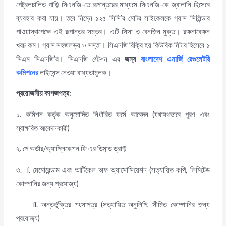
পেট্রলচালিত গাড়ি সিএনজি-তে রূপান্তরের মাধ্যমে সিএনজি-কে জ্বালানি হিসেবে
ব্যবহার করা যায়। তবে নিম্নে ১২৫ সিসি’র মোটর সাইকেলকে গ্যাস সিলিন্ডার
পাওয়াস্বাপেক্ষে এই রূপান্তর সম্ভব। এটি সিসা ও বেনজিন মুক্ত। রক্ষনাবেক্ষন
খরচ কম। গ্যাস সহজলভ্য ও সস্তা। সিএনজি বিক্রি হয় কিউবিক মিটার হিসেবে ১
সিএম সিএনজি’র। সিএনজি স্টেশন এর
জন্য
বাংলাদেশ এনার্জি রেগুলেটরি
কমিশনের
লাইসেন্স নেওয়া বাধ্যতামুলক।
প্রয়োজনীয় কাগজপত্র
:
১. কমিশন কর্তৃক অনুমোদিত নির্ধারিত ফর্মে আবেদন (যথাযথভাবে পূরণ এবং
স্বাক্ষরিত
আবেদনকারী)
২. পে অর্ডার/অ্যাপ্লিকেশন ফি এর ডিমান্ড ড্রাফ্ট
৩. i. মেমোরেন্ডাম এবং আর্টিকেল অফ অ্যাসোসিয়েশন (সত্যায়িত কপি, লিমিটেড
কোম্পানির জন্য প্রযোজ্য)
ii. অন্তর্ভুক্তির শংসাপত্র (সত্যায়িত অনুলিপি, সীমিত কোম্পানির জন্য
প্রযোজ্য)