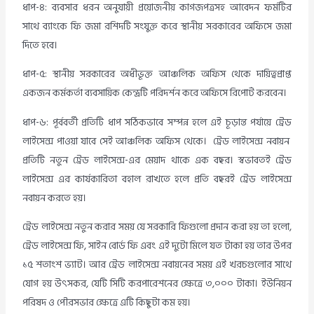
ধাপ-৪: ব্যবসার ধরন অনুযায়ী প্রয়োজনীয় কাগজপত্রসহ আবেদন ফর্মটির
সাথে ব্যাংকে ফি জমা রশিদটি সংযুক্ত করে স্থানীয় সরকারের অফিসে জমা
দিতে হবে।
ধাপ-৫: স্থানীয় সরকারের অধীভূক্ত আঞ্চলিক অফিস থেকে দায়িত্বপ্রাপ্ত
একজন কর্মকর্তা ব্যবসায়িক কেন্দ্রটি পরিদর্শন করে অফিসে রিপোর্ট করবেন।
ধাপ-৬: পূর্ববর্তী প্রতিটি ধাপ সঠিকভাবে সম্পন্ন হলে এই চূড়ান্ত পর্যায়ে ট্রেড
লাইসেন্স পাওয়া যাবে সেই আঞ্চলিক অফিস থেকে। ট্রেড লাইসেন্স নবায়ন
প্রতিটি নতুন ট্রেড লাইসেন্স-এর মেয়াদ থাকে এক বছর। স্বভাবতই ট্রেড
লাইসেন্স এর কার্যকারিতা বহাল রাখতে হলে প্রতি বছরই ট্রেড লাইসেন্স
নবায়ন করতে হয়।
ট্রেড লাইসেন্স নতুন করার সময় যে সরকারি ফিগুলো প্রদান করা হয় তা হলো,
ট্রেড লাইসেন্স ফি, সাইন বোর্ড ফি এবং এই দুটো মিলে যত টাকা হয় তার উপর
১৫ শতাংশ ভ্যাট। আর ট্রেড লাইসেন্স নবায়নের সময় এই খরচগুলোর সাথে
যোগ হয় উৎসকর, যেটি সিটি করপারেশনের ক্ষেত্রে ৩,০০০ টাকা। ইউনিয়ন
পরিষদ ও পৌরসভার ক্ষেত্রে এটি কিছুটা কম হয়।