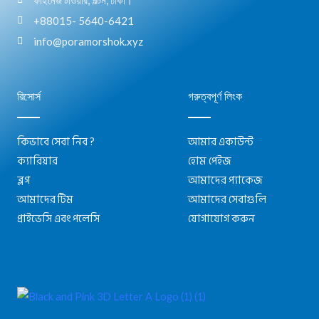
+88015- 5640-6421
info@poramorshok.xyz
রিসোর্স
গরুত্বপূর্ণ লিংক
কিভাবে সেবা নিব ?
আমার একাউন্ট
ক্যারিয়ার
হোম পেইজ
ব্লগ
আমাদের প্যাকেজ
আমাদের টিম
আমাদের সেবাগুলি
প্রাইভেসি এবং পলেসি
যোগাযোগ করুন