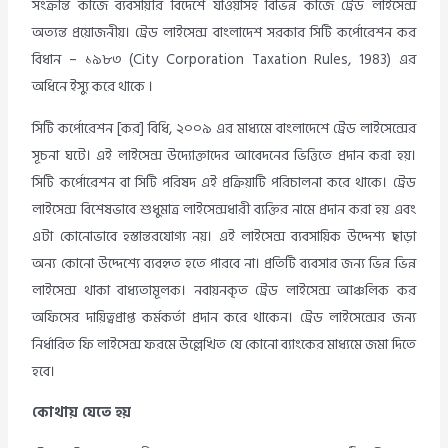
সংক্রান্ত কাজে ব্যবসায়ীর বিদেশে যাওয়াসহ বিভিন্ন কাজে ট্রেড লাইসেন্স
অত্যন্ত প্রয়োজনীয়। ট্রেড লাইসেন্স বাংলাদেশ সরকার সিটি কর্পোরেশন কর
বিধান – ১৯৮৩ (City Corporation Taxation Rules, 1983) এর
অধিনে ইস্যু করে থাকে ।
সিটি কর্পোরেশন [কর] বিধি, ২০০৯ এর মাধ্যমে বাংলাদেশে ট্রেড লাইসেন্সের
সূচনা ঘটে। এই লাইসেন্স উদ্যোক্তাদের আবেদনের ভিত্তিতে প্রদান করা হয়।
সিটি কর্পোরেশন বা সিটি পরিষদ এই প্রক্রিয়াটি পরিচালনা করে থাকে। ট্রেড
লাইসেন্স বিশেষভাবে শুধুমাত্র লাইসেন্সধারী ব্যক্তির নামে প্রদান করা হয় এবং
এটা কোনোভাবে হস্তান্তরযোগ্য নয়। এই লাইসেন্স ব্যবসায়িক উদ্দেশ্য ছাড়া
অন্য কোনো উদ্দেশ্যে ব্যবহৃত হতে পারবে না। প্রতিটি ব্যবসার জন্য ভিন্ন ভিন্ন
লাইসেন্স থাকা বাধ্যতামূলক। নবায়নকৃত ট্রেড লাইসেন্স আঞ্চলিক কর
অফিসের দায়িত্বপ্রাপ্ত কর্মকর্তা প্রদান করে থাকেন। ট্রেড লাইসেন্সের জন্য
নির্ধারিত ফি লাইসেন্স ফরমে উল্লেখিত যে কোনো ব্যাংকের মাধ্যমে জমা দিতে
হবে।
কোথায় যেতে হয়