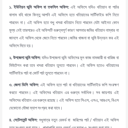
১
. ইউনিয়ন ভূমি অফিস বা তফসিল অফিস:
এই অফিসে যদিও খতিয়ান বা পর্চার
বালাম বহি থাকে কিন্তু আপনি এই অফিসে হতে খতিয়ানের সার্টিফাইড কপি নিতে
পারবেন না। এই অফিস হতে শুধু খসরা খতিয়ান নিতে পারবেন যেটা আইনত কোন
মূল্য নেই তারপরেও এই অফিসটি গুরুত্বপূর্ণ কারণ আপনার জমির খতিয়ান নাম্বার না
জানলে এই অফিস থেকে জেনে নিতে পারবেন।জমির খাজনা বা ভূমি উন্নয়ন কর এই
অফিসে দিতে হয়।
২. উপজেলা ভূমি অফিস:
যদিও উপজেলা ভূমি অফিসের মূল কাজ নামজারী বা খারিজ বা
মিউটেশন করা তবে খসরা খতিয়ান তুলতে পারবেন। এই অফিস হতেও খতিয়ানের
সার্টিফাইড পর্চা বা কোর্ট পর্চা তুলতে পারবেন না।
৩
. জেলা ডিসি অফিস:
এই অফিস হতে পর্চা বা খতিয়ানের সার্টিফাইড কপি সংরক্ষণ
করতে পারবেন। এই অফিসের খতিয়ান এর গুরুত্ব সর্বাধিক। সব জায়গায় এই
অফিসের খতিয়ান এর গুরুত্ব রয়েছে। এই অফিস হতে সিএস, এসএ, আরএস, বিএস
যেকোনো মৌজা ম্যাপ সংগ্রহ করা যাবে।
৪. সেটেলমেন্ট অফিস
:
শুধুমাত্র নতুন রেকর্ড বা জরিপের পর্চা / খতিয়ান এই অফিস
হতে সংগ্রহ করা যাবে। পাশাপাশি নতুন রেকর্ড এর ম্যাপ ও সংগ্রহ করা যায়।