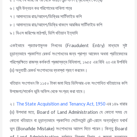
৬। ভূমি উন্নয়ন কর পরিশোধের দাখিলা পত্র
৭। আদালতের রায়/আদেশ/ডিক্রির সার্টিফাইড কপি
৮। আদালতের রায়/আদেশ/ডিক্রি থাকলে আরজির সার্টিফাইড কপি
৯। বিএস জরিপের মাঠপর্চা, ডিপি খতিয়ান ইত্যাদি
একইভাবে প্রতারণামূলক লিখনের (Fraudulent Entry) মাধ্যমে সৃষ্ট
চূড়ান্তভাবে প্রকাশিত রেকর্ড সংশোধনের জন্য প্রাপ্ত আবেদন অথবা প্রতিবেদনের
পরিপ্রেক্ষিতে রাজস্ব কর্মকর্তা প্রজাস্বত্ব বিধিমালা, ১৯৫৫ এর বিধি ২৩ এর উপবিধি
(৪) অনুযায়ী রেকর্ড সংশোধনের ব্যবস্থা গ্রহণ করবেন।
খতিয়ান সংশোধন ফি ১১৫০ টাকা জমা দিয়ে ডিসিআর এবং সংশোধিত খতিয়ানের কপি
উপজেলা/সার্কেল ভূমি অফিস থেকে সংগ্রহ করা যাবে।
২।
The State Acquisition and Tenancy Act, 1950
এর ১৪৯ ধারার
(৪) উপধারা মতে, Board of Land Administration যে কোনো সময় যে
কোনো খতিয়ানে বা চূড়ান্তভাবে প্রকাশিত সেটেলমেন্ট রেন্ট-রোলে অন্তর্ভুক্ত যথার্থ
ভুল (Bonafide Mistake) সংশোধনের আদেশ দিতে পারেন। কিন্তু Board
of Land Administration বর্তমানে বিলুপ্ত বিধায় এ ক্ষমতা সরকারের