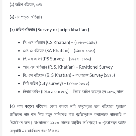
(১) জরিপ খতিয়ান, এবং
(২) নাম পত্তন খতিয়ান
(১) জরিপ খতিয়ান (Survey or jaripa khati
an
)
সি. এস খতিয়ান (CS Khatian) – (১৮৮৮-১৯৪০)
এস. এ খতিয়ান (SA Khatian) – (১৯৫৬-১৯৬২)
পি. এস জরিপ (PS Survey) – (১৯৫৬–১৯৬২)
আর. এস খতিয়ান (R. S. Khatian) – Revitionel Survey
বি. এস খতিয়ান (B. S Khatian) – বাংলাদেশ Survey (১৯৪০)
সিটি জরিপ (City survey) – (১৯৯৯-২০০০)
দিয়ারা জরিপ (Diara survey) – দিয়ারা জরিপ আরম্ভ হয় ১৮৬২ সালে
(২) নাম পত্তন খতিয়ান:
কোন কারণে জমি হস্তান্তর হলে খতিয়ানে পুরোনো
মালিকের নাম বাদ দিয়ে নতুন মালিকের নাম প্রতিস্থাপন করানোকে নামজারি বা
মিউটেশন বলে। বাংলাদেশে ১৯৫০ সালের রাষ্ট্রীয় অধিগ্রহণ ও প্রজাসত্ত্ব আইন
অনুযায়ী এর কার্যক্রম পরিচালিত হয়।