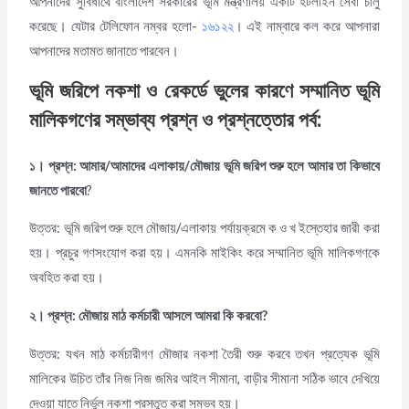
আপনাদের সুবিধার্থে বাংলাদেশ সরকারের ভূমি মন্ত্রণালয় একটি হটলাইন সেবা চালু
করেছে। যেটার টেলিফোন নম্বর হলো-
১৬১২২
। এই নাম্বারে কল করে আপনারা
আপনাদের মতামত জানাতে পারবেন।
ভূমি জরিপে নকশা ও রেকর্ডে ভুলের কারণে সম্মানিত ভূমি
মালিকগণের সম্ভাব্য প্রশ্ন ও প্রশ্নত্তোর পর্ব
:
১। প্রশ্ন
: আমার/আমাদের এলাকায়
/
মৌজায় ভূমি জরিপ শুরু হলে আমার তা কিভাবে
জানতে পারবো
?
উত্তর: ভূমি জরিপ শুরু হলে মৌজায়/এলাকায় পর্যায়ক্রমে ক ও খ ইস্তেহার জারী করা
হয়। প্রচুর গণসংযোগ করা হয়। এমনকি মাইকিং করে সম্মানিত ভূমি মালিকগণকে
অবহিত করা হয়।
২। প্রশ্ন
: মৌজায় মাঠ কর্মচারী আসলে আমরা কি করবো
?
উত্তর: যখন মাঠ কর্মচারীগণ মৌজার নকশা তৈরী শুরু করবে তখন প্রত্যেক ভূমি
মালিকের উচিত তাঁর নিজ নিজ জমির আইল সীমানা, বাড়ীর সীমানা সঠিক ভাবে দেখিয়ে
দেওয়া যাতে নির্ভুল নকশা প্রস্তুত করা সম্ভব হয়।