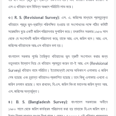
এস এ খতিয়ান বলে বিভিন্ন অঞ্চলে পরিচিতি লাভ করে।
৩।
R. S. (Re
v
isional Survey)
:
এস. এ. জরিপের মাধ্যমে প্রস্তুতকৃত
খতিয়ানে প্রচুর ভুল-ভ্রান্তি পরিলক্ষিত হওয়ায় তা সংশোধনের লক্ষে গঠিত কমিটি
সরেজমিন ঘুরে একটি জরিপ পরিচালনার সুপারিশ করে। তৎকালিন সরকার ১৯৫৬ সাল
থেকে যে সংশোধনী জরিপ পরিচালনা করে, তাকে আর. এস. জরিপ বলে। আর. এস.
জরিপের খতিয়ানকে আর.এস খতিয়ান বলা হয়।
বাংলাদেশ সরকার পূর্বের তৈরিকৃত খতিয়ানের ভুল ত্রুটি সংশোধন করার জন্য
নতুনভাবে উদ্যোগ নিয়ে যে খতিয়ান প্রস্তুত করেন তা-ই আর. এস (Revisional
Survey) খতিয়ান নামে পরিচিত। ইতোমধ্যেই দেশের অধিকাংশ এলাকায় এ জরিপ
শেষ হয়েছে এবং চূড়ান্ত খতিয়ানও প্রকাশিত হয়েছে। তবে কিছু এলাকায় এখনো এ
জরিপ চলমান রয়েছে। মনে রাখবেন, বি.এস. জরিপ কিংবা মহানগর জরিপ মূলত আর.
এস. জরিপের অন্তর্ভুক্ত।
৪।
B. S. (Bangladesh Survey)
: বাংলাদেশ সরকারের অধীনে
১৯৮০ সালে থেকে জরিপ কার্যক্রম পরিচালনা করা হয় তাহাকে বি.এস জরিপ বলে।
ইহার হিস্যা সাধারন অংকে লিখা থাকে। যেমন ১,= ১০০০। এই খতিয়ান প্রস্তুতের