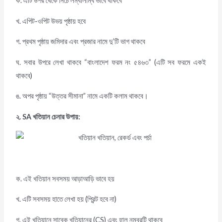
ক. এটি উপর থেকে নিচে লম্বালম্বি ভাবে থাকবে
খ. এপিট-ওপিট উভয় পৃষ্ঠায় হবে
গ. প্রথম পৃষ্ঠায় জমিদার এবং প্রজার নামে দু’টি ভাগ থাকবে
ঘ. সবার উপরে লেখা থাকবে “বাংলাদেশ ফরম নং ৫৪৬৩” (এটি সব ফরমে একই
থাকবে)
ঙ. অপর পৃষ্ঠায় “উত্তর সীমানা” নামে একটি কলাম থাকবে।
২
. SA খতিয়ান চেনার উপায়:
ক. এই খতিয়ান সবসময় আড়াআড়ি ভাবে হয়
খ. এটি সবসময় হাতে লেখা হয় (প্রিন্ট হবে না)
গ. এই খতিয়ানে সাবেক খতিয়ানের (CS) এবং হাল নম্বরটি থাকবে