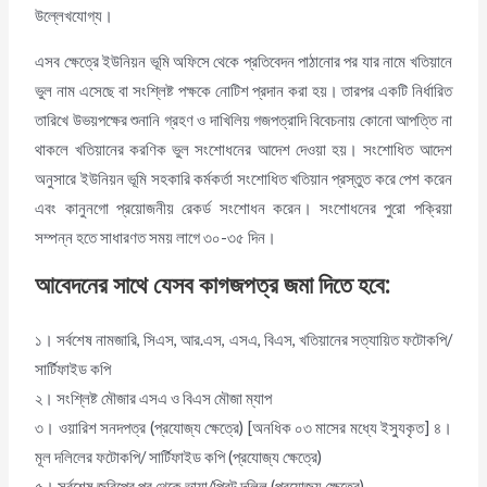
উল্লেখযোগ্য।
এসব ক্ষেত্রে ইউনিয়ন ভূমি অফিসে থেকে প্রতিবেদন পাঠানোর পর যার নামে খতিয়ানে
ভুল নাম এসেছে বা সংশ্লিষ্ট পক্ষকে নোটিশ প্রদান করা হয়। তারপর একটি নির্ধারিত
তারিখে উভয়পক্ষের শুনানি গ্রহণ ও দাখিলিয় গজপত্রাদি বিবেচনায় কোনো আপত্তি না
থাকলে খতিয়ানের করণিক ভুল সংশোধনের আদেশ দেওয়া হয়। সংশোধিত আদেশ
অনুসারে ইউনিয়ন ভূমি সহকারি কর্মকর্তা সংশোধিত খতিয়ান প্রস্তুত করে পেশ করেন
এবং কানুনগো প্রয়োজনীয় রেকর্ড সংশোধন করেন। সংশোধনের পুরো পক্রিয়া
সম্পন্ন হতে সাধারণত সময় লাগে ৩০-৩৫ দিন।
আবেদনের সাথে যেসব কাগজপত্র জ
মা দিতে হবে
:
১। সর্বশেষ নামজারি, সিএস, আর.এস, এসএ, বিএস, খতিয়ানের সত্যায়িত ফটোকপি/
সার্টিফাইড কপি
২। সংশ্লিষ্ট মৌজার এসএ ও বিএস মৌজা ম্যাপ
৩। ওয়ারিশ সনদপত্র (প্রযোজ্য ক্ষেত্রে) [অনধিক ০৩ মাসের মধ্যে ইস্যুকৃত] ৪।
মূল দলিলের ফটোকপি/ সার্টিফাইড কপি (প্রযোজ্য ক্ষেত্রে)
৫। সর্বশেষ জরিপের পর থেকে ভায়া/প্রিন্ট দলিল (প্রযোজ্য ক্ষেত্রে)