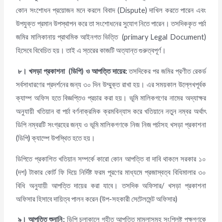
কোন সংশোধন প্রয়োজন মনে করলে বিবাদ (Dispute) দাখিল করতে পারেন এবং
উপযুক্ত প্রমান উপস্থাপন করে তা সংশোধনের সুযোগ নিতে পারেন। তসদিককৃত পর্চা
জমির মালিকানায় প্রাথমিক আইনগত ভিত্তি (primary Legal Document)
হিসেবে বিবেচিত হয়। তাই এ স্তরের কাজটি অত্যান্ত গুরুত্বপূর্ণ।
৮।
খসড়া প্রকাশনা
(ডিপি) ও আপত্তি দায়ের:
তসদিকের পর জমির প্রণীত রেকর্ড
সর্বসাধারণের প্রদর্শনের জন্য ৩০ দিন উম্মুক্ত রাখা হয়। এর সময়কাল উল্লেখপূর্বক
ক্যাম্প অফিস হতে বিজ্ঞপ্তিও প্রচার করা হয়। ভূমি মালিকগণের নামের অদ্যাক্ষর
অনুযায়ী খতিয়ান বা পর্চা বর্ণনাক্রমিক ক্রমবিন্যাস করে খতিয়ানে নতুন নম্বর অর্থাৎ
ডিপি নম্বরটি সংগ্রহের জন্য ও ভূমি মালিকগণকে নিজ নিজ পর্চাসহ খসড়া প্রকাশনা
(ডিপি) ক্যাম্পে উপস্থিত হতে হয়।
ডিপিতে প্রকাশিত খতিয়ান সম্পর্কে কারো কোন আপত্তি বা দাবি থাকলে সরকার ১০
(দশ) টাকার কোর্ট ফি দিয়ে নির্দিষ্ট ফরম পূরণের মাধ্যমে প্রজাস্বত্ব বিধিমালার ৩০
বিধি অনুযায়ী আপত্তি দায়ের করা যাবে। তসদিক অফিসার/ খসড়া প্রকাশনা
অফিসার হিসাবে দায়িত্ব পালন করেন (উপ-সহকারী সেটেলমেন্ট অফিসার)
৯।
আপত্তি শুনানি
:
ডিপি চলাকালে গৃহীত আপত্তি মামলাসমূহ সংশ্লিষ্ট পক্ষগণকে