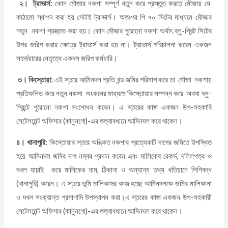
২।
ট্রাভার্স:
কোন মৌজার নকশা সম্পূর্ণ নতুন করে প্রস্তুত করতে মৌজায় যে
কাঠামো স্থাপন করা হয় সেটাই ট্রাভার্স। অতঃপর পি ৭০ সিটের মাধ্যমে মৌজার
নতুন নকশা প্রস্ত্তত করা হয়। কোন মৌজার পুরোনো নকশা অর্থাৎ ব্লু-প্রিন্ট সিটের
উপর জরিপ করার ক্ষেত্রে ট্রাভার্স করা হয় না। ট্রাভার্স পরিচালনা করেন একজন
সার্ভেয়ারের নেতৃত্বে একদল জরিপ কর্মচারি।
৩।
কিস্তোয়া:
এই স্তরে আমিনদল প্রতি খন্ড জমির পরিমাপ করে তা মৌজা নকশায়
প্রতিফলিত করে নতুন নকসা অংকনের মাধ্যমে কিস্তোয়ার সম্পন্ন করে অথবা ব্লু-
প্রিন্টে পুরোনো নকশা সংশোধন করেন। এ স্তরের কাজ একজন উপ-সহকারি
সেটেলমেন্ট অফিসার (কানুনগো)-এর তত্বাবধানে আমিনদল করে থাকেন।
৪।
খানাপুরি:
কিস্তোয়ার স্তরে অঙ্কিত নকশার প্রত্যেকটি দাগের জমিতে উপস্থিত
হয়ে আমিনদল জমির দাগ নম্বর প্রদান করেন এবং মালিকের রেকর্ড, দলিলপত্র ও
দখল যাচাই করে মালিকের নাম, ঠিকানা ও অন্যান্য তথ্য খতিয়ানে লিপিবদ্ধ
(খানাপুরি) করেন। এ স্তরে ভূমি মালিকদের কাজ হচ্ছে আমিনদলকে জমির মালিকানা
ও দখল সংক্রান্ত প্রমাণাদি উপস্থাপন করা।এ স্তরের কাজ একজন উপ-সহকারী
সেটেলমেন্ট অফিসার (কানুনগো)-এর তত্বাবধানে আমিনদল করে থাকেন।