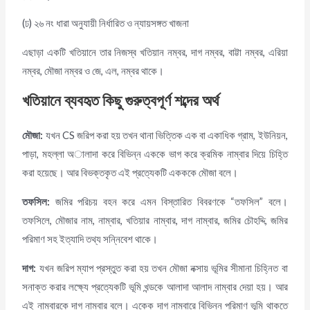
(ঢ) ২৬ নং ধারা অনুযায়ী নির্ধারিত ও ন্যায়সঙ্গত খাজনা
এছাড়া একটি খতিয়ানে তার নিজস্ব খতিয়ান নম্বর, দাগ নম্বর, বাট্টা নম্বর, এরিয়া
নম্বর, মৌজা নম্বর ও জে, এল, নম্বর থাকে।
খতিয়ানে
ব্যবহৃত
কিছু
গুরুত্বপূর্ণ
শব্দের
অর্থ
মৌজা
:
যখন CS জরিপ করা হয় তখন থানা ভিত্তিক এক বা একাধিক গ্রাম, ইউনিয়ন,
পাড়া, মহল্লা অালাদা করে বিভিন্ন এককে ভাগ করে ক্রমিক নাম্বার দিয়ে চিহ্তি
করা হয়েছে। আর বিভক্তকৃত এই প্রত্যেকটি একককে মৌজা বলে।
তফসিল
:
জমির পরিচয় বহন করে এমন বিস্তারিত বিবরণকে “তফসিল” বলে।
তফসিলে, মৌজার নাম, নাম্বার, খতিয়ার নাম্বার, দাগ নাম্বার, জমির চৌহদ্দি, জমির
পরিমাণ সহ ইত্যাদি তথ্য সন্নিবেশ থাকে।
দাগ
:
যখন জরিপ ম্যাপ প্রস্তুত করা হয় তখন মৌজা নক্সায় ভূমির সীমানা চিহ্নিত বা
সনাক্ত করার লক্ষ্যে প্রত্যেকটি ভূমি খন্ডকে আলাদা আলাদ নাম্বার দেয়া হয়। আর
এই নাম্বারকে দাগ নাম্বার বলে। একেক দাগ নাম্বারে বিভিন্ন পরিমাণ ভূমি থাকতে