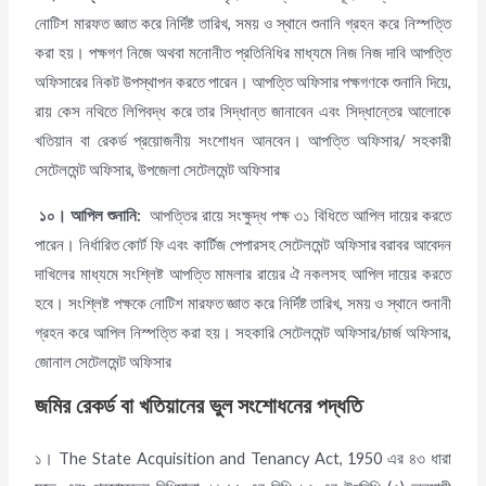
নোটিশ মারফত জ্ঞাত করে নির্দিষ্ট তারিখ, সময় ও স্থানে শুনানি গ্রহন করে নিস্পত্তি
করা হয়। পক্ষগণ নিজে অথবা মনোনীত প্রতিনিধির মাধ্যমে নিজ নিজ দাবি আপত্তি
অফিসারের নিকট উপস্থাপন করতে পারেন। আপত্তি অফিসার পক্ষগণকে শুনানি দিয়ে,
রায় কেস নথিতে লিপিবদ্ধ করে তার সিদ্ধান্ত জানাবেন এবং সিদ্ধান্তের আলোকে
খতিয়ান বা রেকর্ড প্রয়োজনীয় সংশোধন আনবেন। আপত্তি অফিসার/ সহকারী
সেটেলমেন্ট অফিসার, উপজেলা সেটেলমেন্ট অফিসার
১০।
আপিল শুনানি
:
আপত্তির রায়ে সংক্ষুদ্ধ পক্ষ ৩১ বিধিতে আপিল দায়ের করতে
পারেন। নির্ধারিত কোর্ট ফি এবং কার্টিজ পেপারসহ সেটেলমেন্ট অফিসার বরাবর আবেদন
দাখিলের মাধ্যমে সংশ্লিষ্ট আপত্তি মামলার রায়ের ঐ নকলসহ আপিল দায়ের করতে
হবে। সংশ্লিষ্ট পক্ষকে নোটিশ মারফত জ্ঞাত করে নির্দিষ্ট তারিখ, সময় ও স্থানে শুনানী
গ্রহন করে আপিল নিস্পত্তি করা হয়। সহকারি সেটেলমেন্ট অফিসার/চার্জ অফিসার,
জোনাল সেটেলমেন্ট অফিসার
জমির রেকর্ড বা খতিয়ানের ভুল সংশোধনের পদ্ধতি
১। The State Acquisition and Tenancy Act, 1950 এর ৪৩ ধারা