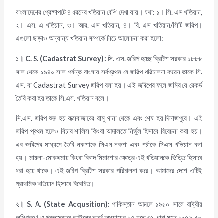
বাংলাদেশের প্রেক্ষাপটে ৪ ধরনের খতিয়ান বেশি দেখা যায়। যথা: ১। সি. এস খতিয়ান,
২। এস. এ খতিয়ান, ৩। আর. এস খতিয়ান, ৪। বি. এস খতিয়ান/সিটি জরিপ।
এগুলো ছাড়াও অন্যান্য খতিয়ান সম্পর্কে নিচে আলোচনা করা হলো:
১।
C. S. (Cadastrat Survey)
:
সি. এস. জরিপ হচ্ছে ব্রিটিশ সরকার ১৮৮৮
সাল থেকে ১৯৪০ সাল পর্যন্ত বাংলায় সর্বপ্রথম যে জরিপ পরিচালনা করেন তাকে সি.
এস. বা Cadastrat Survey জরিপ বলা হয়। এই জরিপের ফলে জমির যে রেকর্ড
তৈরি করা হয় তাকে সি.এস. খতিয়ান বলে।
সি.এস. জরিপ শুরু হয় কক্সবাজারের রামু থানা থেকে এবং শেষ হয় দিনাজপুরে। এই
জরিপ প্রথম হলেও বিচার শালিস কিংবা আদালতে নির্ভুল হিসাবে বিবেচনা করা হয়।
এর জরিপের মাধ্যমে তৈরি নকশাকে সিএস নকশা এবং পর্চাকে সিএস খতিয়ান বলা
হয়। মামলা-মোকদ্দমায় কিংবা বিবাদ মিমাংশার ক্ষেত্রে এই খতিয়ানকে ভিত্তি হিসাবে
ধরা হয়ে থাকে। এই জরিপ ব্রিটিশ সরকার পরিচালনা করে। আমাদের দেশে এটিই
প্রাথমিক খতিয়ান হিসাবে বিবেচিত।
২।
S. A. (State Acqusition):
পাকিস্তান আমলে ১৯৫০ সালে রাষ্ট্রীয়
অধিগ্রহণ ও প্রজাস্বত্ব আইনের চতুর্থ অধ্যায়ের ১৭ হতে ৩১ ধারা মতে ১৯৫৬-৬০