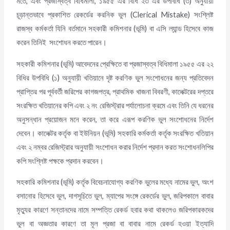
মতে, এবং প্রজাস্বত্ব বিধিমালা, ১৯৫৫ এর বিধি ২৩ এর উপবিধি (৩) অনুযায়ী
চূড়ান্তভাবে প্রকাশিত রেকর্ডের করনিক ভুল (Clerical Mistake) সংশ্লিষ্ট
রাজস্ব কর্মকর্তা যিনি বর্তমানে সহকারী কমিশনার (ভূমি) বা এসি ল্যান্ড হিসেবে কাজ
করেন তিনিই সংশোধন করতে পারেন।
সহকারী কমিশনার (ভূমি) আবেদনের প্রেক্ষিতে বা প্রজাস্বত্ব বিধিমালা ১৯৫৫ এর ২২
বিধির উপবিধি (১) অনুযায়ী খতিয়ানে দৃষ্ট করণিক ভুল সংশোধনের জন্য প্রতিবেদন
প্রাপ্তির পর পূর্ববর্তী জরিপের কাগজপত্র, প্রাথমিক খাজনা বিবরণী, কালেক্টরের দপ্তরে
সংরক্ষিত খতিয়ানের কপি এবং ২ নং রেজিস্ট্রার পর্যালোচনা ক্রমে এবং তিনি যে ধরনের
অনুসন্ধান প্রয়োজন মনে করেন, তা করে এরূপ করণিক ভুল সংশোধনের নির্দেশ
দেবেন। কালেক্টর কর্তৃক বা ইউনিয়ন (ভূমি) সহকারি কর্মকর্তা কর্তৃক সংরক্ষিত খতিয়ান
এবং ২ নম্বর রেজিস্ট্রার অনুযায়ী সংশোধন করার নির্দেশ প্রদান করত সংশোধনলিপির
কপি সংশ্লিষ্ট পক্ষকে প্রদান করবেন।
সহকারি কমিশনার (ভূমি) কর্তৃক বিবেচনাযোগ্য করণিক ভুলের মধ্যে নামের ভুল, অংশ
বসানোর হিসেবে ভুল, দাগসূচিতে ভুল, ম্যাপের সংঙ্গে রেকর্ডের ভুল, জরিপকালে বাবার
মৃত্যুর কারণে সন্তানদের নামে সম্পত্তি রেকর্ড হবার কথা থাকলেও জরিপকারকদের
ভুল বা অজ্ঞতার কারণে তা মূল প্রজা বা বাবার নামে রেকর্ড হওয়া ইত্যাদি