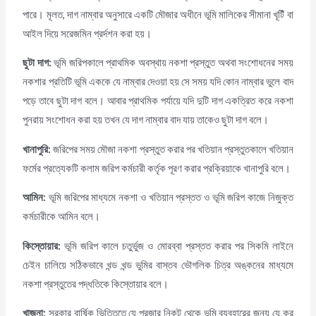
পারে। মূলত, দাগ নাম্বার অনুসারে একটি মৌজার অধীনে ভূমি মালিকের সীমানা খূটিঁ বা
আইল দিয়ে সরেজমিন প্রর্দশন করা হয়।
ছুটা দাগ
:
ভূমি জরিপকালে প্রাথমিক অবস্থায় নকশা প্রস্তুত অথবা সংশোধনের সময়
নকশার প্রতিটি ভূমি এককে যে নাম্বার দেওয়া হয় সে সময় যদি কোন নাম্বার ভুলে বাদ
পড়ে তাবে ছুটা দাগ বলে। আবার প্রাথমিক পর্যায়ে যদি দুটি দাগ একত্রিত করে নকশা
পুনরায় সংশোধন করা হয় তখন যে দাগ নাম্বার বাদ যায় তাকেও ছুটা দাগ বলে।
খানাপুরি
:
জরিপের সময় মৌজা নকশা প্রস্তুত করার পর খতিয়ান প্রস্তুতকালে খতিয়ান
ফর্মের প্রত্যেকটি কলাম জরিপ কর্মচারী কর্তৃক পূরণ করার প্রক্রিয়াকে খানাপুরি বলে।
আমিন
:
ভূমি জরিপের মাধ্যমে নকশা ও খতিয়ান প্রস্তত ও ভূমি জরিপ কাজে নিজুক্ত
কর্মচারীকে আমিন বলে।
কিস্তোয়ার
:
ভূমি জরিপ কালে চতুর্ভুজ ও মোরব্বা প্রস্তত করার পর সিকমি লাইনে
চেইন চালিয়ে সঠিকভাবে খন্ড খন্ড ভুমির বাস্তব ভৌগলিক চিত্র অঙ্কনের মাধ্যমে
নকশা প্রস্তুতের পদ্ধতিকে কিস্তোয়ার বলে।
খাজনা
:
সরকার বার্ষিক ভিত্তিতে যে প্রজার নিকট থেকে ভূমি ব্যবহারের জন্য যে কর