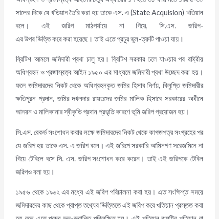
সালের দিকে যে খতিয়ান তৈরি করা হয় তাকে এস. এ (State Acquision) খতিয়ান
বলে। এই জরিপ মাঠপর্যায়ে না গিয়ে, সি.এস. জরিপ-
এর উপর ভিত্তি করে করা হয়েছে। তাই এতে প্রচুর ভুল-ত্রুটি পাওয়া যায়।
ব্রিটিশ আমলে জমিদারী প্রথা চালু হয়। ব্রিটিশ সরকার চলে যাওয়ার পর রাষ্ট্রীয়
অধিগ্রহন ও প্রজাস্বত্ব আইন ১৯৫০ এর মাধ্যমে জমিদারী প্রথা উচ্ছেদ করা হয়।
ফলে জমিদারদের নিকট থেকে অধিগ্রহনকৃত জমির হিসাব নির্ণয়, বিলুপ্তি জমিদারীর
ক্ষতিপূরন প্রদান, জমির দখলদার রায়তদের জমির মালিক হিসাবে সরকারের অধীনে
আনয়ন ও মালিকানার স্বীকৃতি প্রদান প্রভৃতি কারণে ভূমি জরিপ প্রয়োজন হয়।
সি.এস. রেকর্ড সংশোধন করার লক্ষে জমিদারদের নিকট থেকে কাগজপত্র সংগ্রহের পর
যে জরিপ হয় তাকে এস. এ জরিপ বলে। এই জরিপে সরকারি আমিনগণ সরেজমিনে না
গিয়ে টেবিলে বসে সি. এস. জরিপ সংশোধন করে করেন। তাই এই জরিপকে টেবিল
জরিপও বলা হয়।
১৯৫৬ থেকে ১৯৬২ এর মধ্যে এই জরিপ পরিচালনা করা হয়। এত সংক্ষিপ্ত সময়ে
জমিদারদের কাছ থেকে প্রাপ্ত তথ্যের ভিত্তিতে এই জরিপ করে খতিয়ান প্রস্তত করা
হয় বলে এতে প্রচুর ভুল-ভ্রান্তি পরিলক্ষিত হয়। এই খতিয়ান বাষট্টির খতিয়ান বা