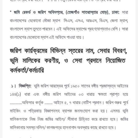
*
জমি রেকর্ড ও জরিপ অধিদপ্তর, (তেজগাঁও সাতরাস্তার মোড়), ঢাকা:
সারা
বাংলাদেশের যেকোনো মৌজা ম্যাপ সিএস, এসএ, আরএস, বিএস, জেলা ম্যাপ,
বাংলাদেশ ম্যাপ তুলতে পারবেন। এই অফিসের ম্যাপের গ্রহণযোগ্যতাও বেশি। সারা
বাংলাদেশের যেকোনো ম্যাপ এই অফিসে পাওয়া যায়।
জরিপ কার্য়ক্রমের বিভিন্ন স্তরের নাম
, সেবার বিবরণ,
ভূমি মালিকের করণীয়,
ও
সেবা প্রদানে নিয়োজিত
কর্মকর্তা/কর্মচারি
১।
বিজ্ঞপ্তি:
ভূমি জরিপ আরম্ভের পূর্বে ১৯৫০ সালের বঙ্গীয় প্রজাস্বত্ব আইনের
১৪৪(১) ধারা এবং বঙ্গীয় জরিপ আইনের ০৩ ধারায় ক্ষমতা প্রাপ্ত হয়ে
………..অফিসার কর্তৃক ……. আইনে ৫, ৭ ধারার নোটিশ প্রদান। জরিপ শুরুর পূর্বে
মাইকিং ও পত্রিকায় বিজ্ঞাপনসহ ব্যাপক জনসংযোগ করা হয়। এসময় ভূমি
মালিকগণকে নিজ নিজ জমির আইল/ সীমানা চিহ্নিত করে রাখতে হবে। জমির
মালিকানায় সমস্ত দলিল/ কাগজপত্র হালনাগাদ অবস্থায় কাছে রাখতে হবে।