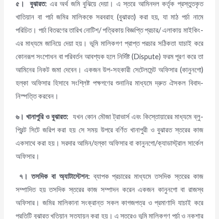
৫।
বুঝারত:
এর অর্থ জমি বুঝিয়ে দেয়া। এ স্তরে আমিনদল কর্তৃক প্রস্তুতকৃত
খাতিয়ান বা পর্চা জমির মালিককে সরবরাহ (বুঝারত) করা হয়, যা মাঠ পর্চা নামে
পরিচিত। পর্চা বিতরণের তারিখ নোটিশ/ পত্রিকায় বিজ্ঞপ্তি প্রচার/ এলাকায় মাইকিং-
এর মাধ্যমে জানিয়ে দেয়া হয়। ভূমি মালিকগণ প্রাপ্ত পরচার সঠিকতা যাচাই করে
কোনরূপ সংশোধন বা পরিবর্তন আবশ্যক হলে নির্দিষ্ট (Dispute) ফরম পূরণ করে তা
আমিনের নিকট জমা দেবেন। একজন উপ-সহকারী সেটেলমেন্ট অফিসার (কানুনগো)
হল্কা অফিসার হিসাবে সংশ্লিষ্ট পক্ষগণের শুনানির মাধ্যমে দ্রুত ঐসকল বিবাদ-
নিস্পত্তি করবেন।
৬। খানাপুরি ও বুঝারত:
যখন কোন মৌজা ট্রাভার্স এবং কিস্তোয়ারের মাধ্যমে ব্লু-
প্রিন্ট সিটে জরিপ করা হয় সে সময় উপরে বর্ণিত খানাপুরী ও বুঝারত স্তরের কাজ
একসাথে করা হয়। সরদার আমিন/হল্কা অফিসার বা কানুনগো/ক্যাডাস্ট্রাল সার্কেল
অফিসার।
৭। তসদিক
বা অ্যাটাস্টেশন
:
ব্যাপক প্রচারের মাধ্যমে তসদিক স্তরের কাজ
সম্পাদিত হয় তসদিক স্তরের কাজ সম্পাদন করেন একজন কানুনগো বা রাজস্ব
অফিসার। জমির মালিকানা সংক্রান্ত সকল কাগজপত্র ও প্রমাণাদি যাচাই করে
প্রতিটি বুঝারত খতিয়ান সত্যায়ন করা হয়। এ স্তরেও ভূমি মালিকগণ পর্চা ও নকশার