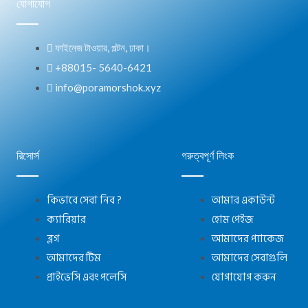
যোগাযোগ
ফাইনেজ টাওয়ার, পল্টন, ঢাকা।
+88015- 5640-6421
info@poramorshok.xyz
রিসোর্স
গরুত্বপূর্ণ লিংক
কিভাবে সেবা নিব ?
আমার একাউন্ট
ক্যারিয়ার
হোম পেইজ
ব্লগ
আমাদের প্যাকেজ
আমাদের টিম
আমাদের সেবাগুলি
প্রাইভেসি এবং পলেসি
যোগাযোগ করুন