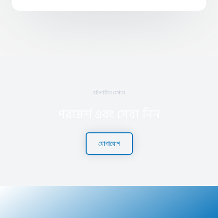
হটলাইনে ফোনে
পরামর্শ এবং সেবা নিন
যোগাযোগ