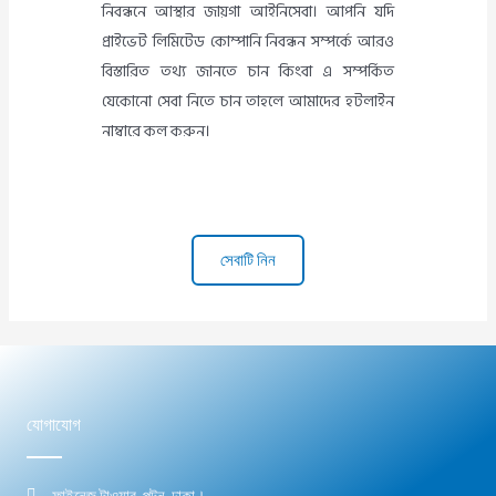
নিবন্ধনে আস্থার জায়গা আইনিসেবা। আপনি যদি
প্রাইভেট লিমিটেড কোম্পানি নিবন্ধন সম্পর্কে আরও
বিস্তারিত তথ্য জানতে চান কিংবা এ সম্পর্কিত
যেকোনো সেবা নিতে চান তাহলে আমাদের হটলাইন
নাম্বারে কল করুন।
সেবাটি নিন
যোগাযোগ
ফাইনেজ টাওয়ার, পল্টন, ঢাকা।