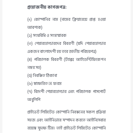
প্রয়োজনীয় কাগজপত্র:
(১) কোম্পানির নাম (নামের ক্লিয়ারেন্স প্রাপ্ত হওয়া
আবশ্যক)
(২) সংঘবিধি ও সংঘস্মারক
(৩) শেয়ারহোল্ডারদের বিবরণী (যদি শেয়ারহোল্ডার
একজন বাংলাদেশী হয় তবে জাতীয় পরিচয়পত্র)
(৪) পরিচালক বিবরণী (ট্যাক্স আইডেন্টিফিকেশন
নম্বর সহ)
(৫) নিবন্ধিত ঠিকানা
(৬) স্বাক্ষরিত IX ফরম
(৭) বিদেশী শেয়ারহোল্ডার এবং পরিচালক পাসপোর্ট
অনুলিপি
প্রাইভেট লিমিটেড কোম্পানি নিবন্ধনের সকল প্রক্রিয়া
সহজ এবং আইনিভাবে সম্পাদন করতে আইনিসেবার
রয়েছে সুদক্ষ টিম। তাই প্রাইভেট লিমিটেড কোম্পানি