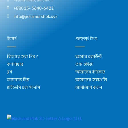
+88015- 5640-6421
info@poramorshok.xyz
রিসোর্স
গরুত্বপূর্ণ লিংক
কিভাবে সেবা নিব ?
আমার একাউন্ট
ক্যারিয়ার
হোম পেইজ
ব্লগ
আমাদের প্যাকেজ
আমাদের টিম
আমাদের সেবাগুলি
প্রাইভেসি এবং পলেসি
যোগাযোগ করুন