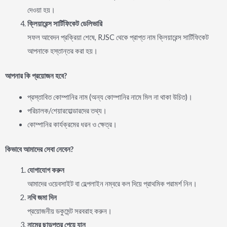
দেওয়া হয়।
ক্লিয়ারেন্স
সার্টিফিকেট
ডেলিভারি
সফল আবেদন প্রক্রিয়া শেষে, RJSC থেকে প্রাপ্ত নাম ক্লিয়ারেন্স সার্টিফিকেট
আপনাকে হস্তান্তর করা হয়।
আপনার
কি
প্রয়োজন
হবে
?
প্রস্তাবিত কোম্পানির নাম (অন্য কোম্পানির নামে মিল না থাকা উচিত)।
পরিচালক/শেয়ারহোল্ডারদের তথ্য।
কোম্পানির কার্যক্রমের ধরন ও ক্ষেত্র।
কিভাবে
আমাদের
সেবা
নেবেন
?
যোগাযোগ
করুন
আমাদের ওয়েবসাইট বা হেল্পলাইন নম্বরে কল দিয়ে প্রাথমিক পরামর্শ নিন।
নথি
জমা
দিন
প্রয়োজনীয় ডকুমেন্ট সরবরাহ করুন।
নামের
ছাড়পত্র
পেয়ে
যান