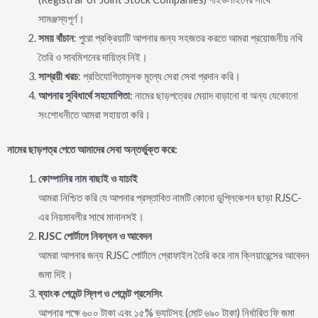
সামঞ্জস্যপূর্ণ।
সময়
বাঁচান
: পুরো প্রক্রিয়াটি আপনার জন্য সহজতর করতে আমরা প্রয়োজনীয় নথি
তৈরি ও সাবমিশনের দায়িত্ব নিই।
সাশ্রয়ী
খরচ
: প্রতিযোগিতামূলক মূল্যে সেরা সেবা প্রদান করি।
আপনার
সুবিধার্থে
সহযোগিতা
: নামের ছাড়পত্রের মেয়াদ বাড়ানো বা অন্য যেকোনো
সংশোধনীতে আমরা সহায়তা করি।
নামের
ছাড়পত্র
পেতে
আমাদের
সেবা
অন্তর্ভুক্ত
করে
:
কোম্পানির
নাম
বাছাই
ও
যাচাই
আমরা নিশ্চিত করি যে আপনার প্রস্তাবিত নামটি কোনো ডুপ্লিকেশন ছাড়া RJSC-
এর নিয়মাবলীর সাথে মানানসই।
RJSC
পোর্টালে
নিবন্ধন
ও
আবেদন
আমরা আপনার জন্য RJSC পোর্টালে প্রোফাইল তৈরি করে নাম ক্লিয়ারেন্সের আবেদন
জমা দিই।
ব্যাংক
পেমেন্ট
স্লিপ
ও
পেমেন্ট
প্রসেসিং
আপনার পক্ষে ৬০০ টাকা এবং ১৫% ভ্যাটসহ (মোট ৬৯০ টাকা) নির্ধারিত ফি জমা