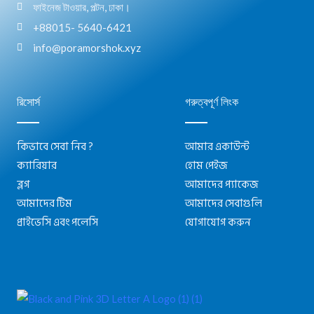
ফাইনেজ টাওয়ার, পল্টন, ঢাকা।
+88015- 5640-6421
info@poramorshok.xyz
রিসোর্স
গরুত্বপূর্ণ লিংক
কিভাবে সেবা নিব ?
আমার একাউন্ট
ক্যারিয়ার
হোম পেইজ
ব্লগ
আমাদের প্যাকেজ
আমাদের টিম
আমাদের সেবাগুলি
প্রাইভেসি এবং পলেসি
যোগাযোগ করুন